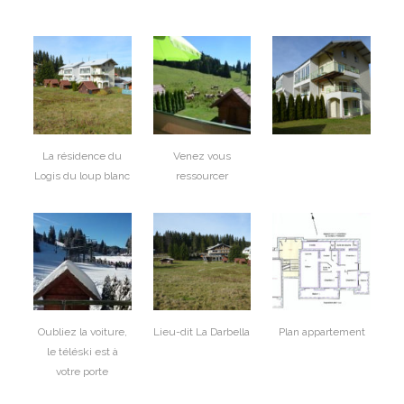
La résidence du
Venez vous
Logis du loup blanc
ressourcer
Oubliez la voiture,
Lieu-dit La Darbella
Plan appartement
le téléski est à
votre porte